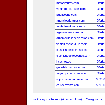
motosyautos.com
Oferta
ventaderepuestos.com
Oferta
publicoche.com
Oferta
anunciosdeautos.com
Oferta
ventadeautomoviles.com
Oferta
agenciadecoches.com
Oferta
automovilesdecoleccion.com
Oferta
vehiculosenalquiler.com
Oferta
clasificadoscoches.com
Oferta
clasificadosdecoches.com
Oferta
i-coches.com
Oferta
guiadelautomotor.com
Oferta
seguroparacoches.com
Oferta
repuestosautomotor.com
$590.
carroenventa.com
$899.
<< Categoria Anterior (Artes y Cultura)
Categoria Sigu