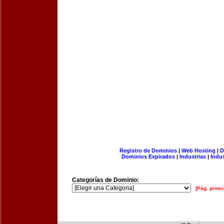
Registro de Dominios
|
Web Hosting
|
D
Dominios Expirados
|
Industrias
|
Indu
Categorías de Dominio:
[Pág. princi