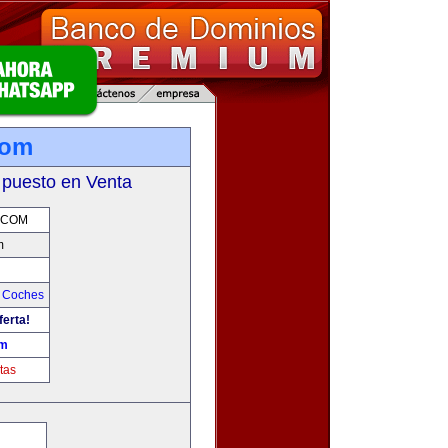
com
 puesto en Venta
.COM
m
y Coches
ferta!
om
tas