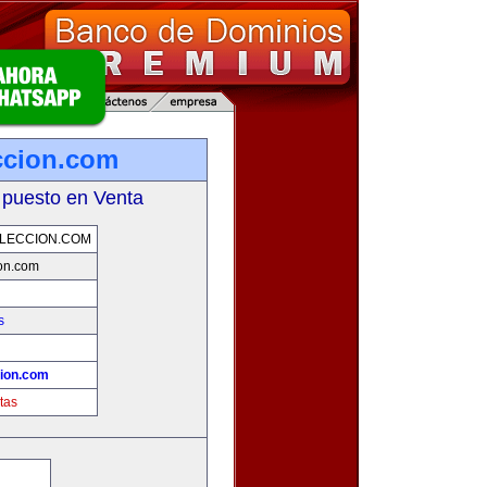
ccion.com
 puesto en Venta
LECCION.COM
on.com
s
ion.com
tas