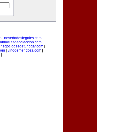
m
|
novedadeslegales.com
|
tomovilesdecoleccion.com
|
|
negociodesdetuhogar.com
|
com
|
vinodemendoza.com
|
m
|