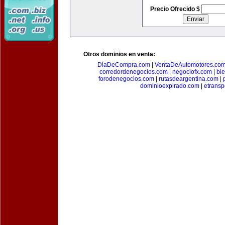
Precio Ofrecido $
Otros dominios en venta:
DiaDeCompra.com
|
VentaDeAutomotores.co
corredordenegocios.com
|
negociofx.com
|
bi
forodenegocios.com
|
rutasdeargentina.com
|
dominioexpirado.com
|
etransp