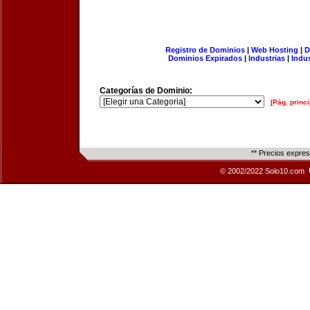
Registro de Dominios
|
Web Hosting
|
D
Dominios Expirados
|
Industrias
|
Indu
Categorías de Dominio:
[Pág. princi
** Precios expre
© 2002/2022 Solo10.com