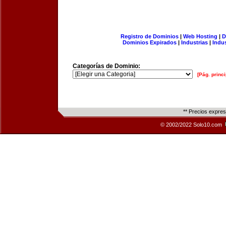
Registro de Dominios
|
Web Hosting
|
D
Dominios Expirados
|
Industrias
|
Indu
Categorías de Dominio:
[Pág. princi
** Precios expre
© 2002/2022 Solo10.com