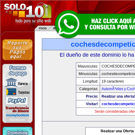
cochesdecompeti
El dueño de este dominio lo ha
Mayusculas:
COCHESDECOMPE
Minusculas:
cochesdecompetici
Longitud:
19 caracteres
Categorias:
AutomÃ³viles y Coc
Precio:
Realizar una oferta
Visitar!
cochesdecompetic
Serán consideradas ofer
Realizar una Oferta