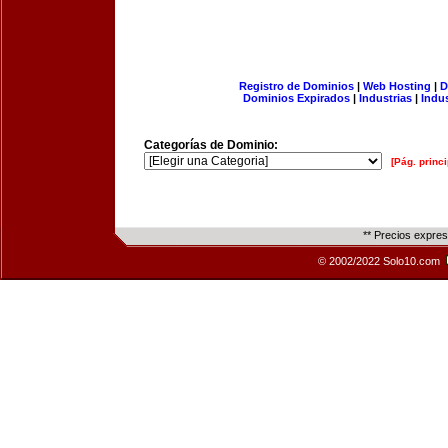
Registro de Dominios
|
Web Hosting
|
D
Dominios Expirados
|
Industrias
|
Indu
Categorías de Dominio:
[Pág. princi
** Precios expre
© 2002/2022 Solo10.com