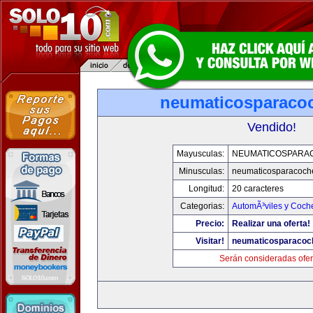
neumaticosparaco
Vendido!
Mayusculas:
NEUMATICOSPARA
Minusculas:
neumaticosparacoch
Longitud:
20 caracteres
Categorias:
AutomÃ³viles y Coch
Precio:
Realizar una oferta!
Visitar!
neumaticosparacoc
Serán consideradas ofer