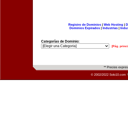
Registro de Dominios
|
Web Hosting
|
D
Dominios Expirados
|
Industrias
|
Indu
Categorías de Dominio:
[Pág. princi
** Precios expre
© 2002/2022 Solo10.com