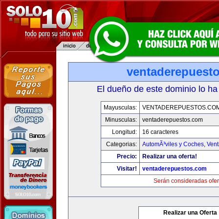
ventaderepuest
El dueño de este dominio lo ha
Mayusculas:
VENTADEREPUESTOS.CO
Minusculas:
ventaderepuestos.com
Longitud:
16 caracteres
Categorias:
AutomÃ³viles y Coches
,
Vent
Precio:
Realizar una oferta!
Visitar!
ventaderepuestos.com
Serán consideradas ofer
Realizar una Oferta