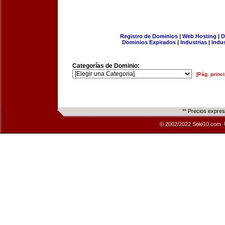
Registro de Dominios
|
Web Hosting
|
D
Dominios Expirados
|
Industrias
|
Indu
Categorías de Dominio:
[Pág. princi
** Precios expre
© 2002/2022 Solo10.com