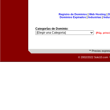
Registro de Dominios
|
Web Hosting
|
D
Dominios Expirados
|
Industrias
|
Indu
Categorías de Dominio:
[Pág. princi
** Precios expre
© 2002/2022 Solo10.com