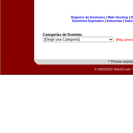
Registro de Dominios
|
Web Hosting
|
D
Dominios Expirados
|
Industrias
|
Indu
Categorías de Dominio:
[Pág. princi
** Precios expre
© 2002/2022 Solo10.com