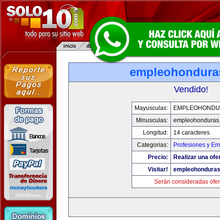
empleohondura
Vendido!
Mayusculas:
EMPLEOHONDU
Minusculas:
empleohonduras
Longitud:
14 caracteres
Categorias:
Profesiones y E
Precio:
Realizar una ofe
Visitar!
empleohondura
Serán consideradas ofer