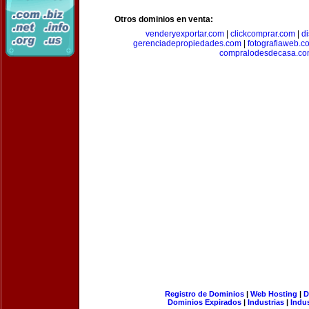
Otros dominios en venta:
venderyexportar.com
|
clickcomprar.com
|
di
gerenciadepropiedades.com
|
fotografiaweb.c
compralodesdecasa.co
Registro de Dominios
|
Web Hosting
|
D
Dominios Expirados
|
Industrias
|
Indu