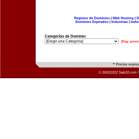
Registro de Dominios
|
Web Hosting
|
D
Dominios Expirados
|
Industrias
|
Indu
Categorías de Dominio:
[Pág. princi
** Precios expre
© 2002/2022 Solo10.com