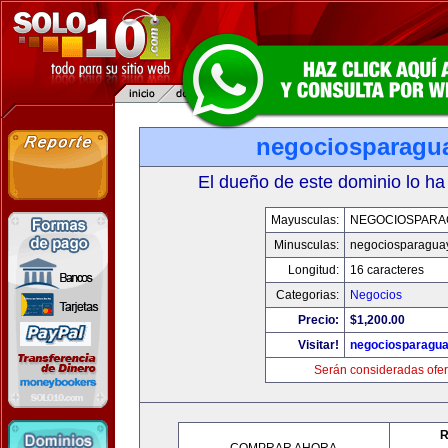
negociosparagu
El dueño de este dominio lo ha
Mayusculas:
NEGOCIOSPARA
Minusculas:
negociosparagua
Longitud:
16 caracteres
Categorias:
Negocios
Precio:
$1,200.00
Visitar!
negociosparagu
Serán consideradas ofer
R