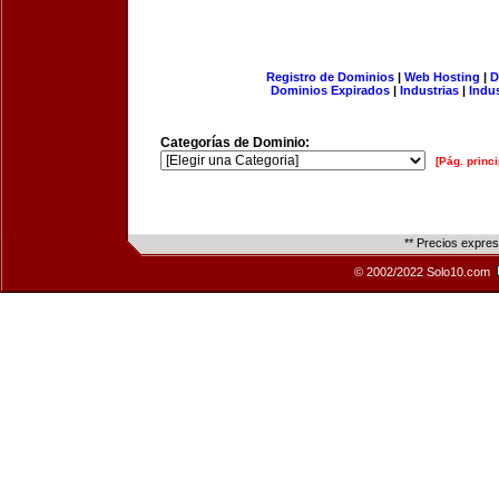
Registro de Dominios
|
Web Hosting
|
D
Dominios Expirados
|
Industrias
|
Indu
Categorías de Dominio:
[Pág. princi
** Precios expre
© 2002/2022 Solo10.com